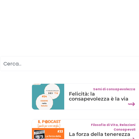
Semi di consapevolezza
Felicità: la
consapevolezza è la via
⇝
Filosofia di Vita
,
Relazioni
Consapevoli
La forza della tenerezza