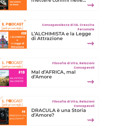
mettere confini nelle
⇝
relazioni?
Consapevolezza di Sé
,
Crescita
Personale
L’ALCHIMISTA e la Legge
di Attrazione
⇝
Filosofia di Vita
,
Relazioni
Consapevoli
Mal d’AFRICA, mal
d’Amore
⇝
Filosofia di Vita
,
Relazioni
Consapevoli
DRACULA è una Storia
d’Amore?
⇝