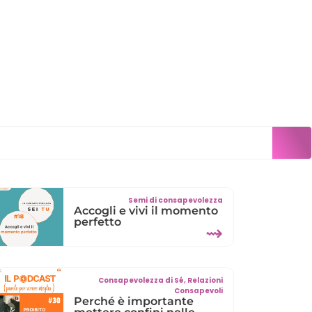
Semi di consapevolezza
Accogli e vivi il momento
perfetto
⇝
Consapevolezza di Sé
,
Relazioni
Consapevoli
Perché è importante