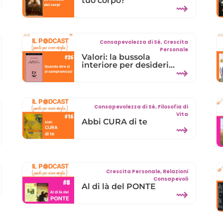
tuo corpo?
⇝
Consapevolezza di Sé
,
Crescita
Personale
Valori: la bussola
interiore per desideri
⇝
consapevoli
Consapevolezza di Sé
,
Filosofia di
Vita
Abbi CURA di te
⇝
Crescita Personale
,
Relazioni
Consapevoli
Al di là del PONTE
⇝