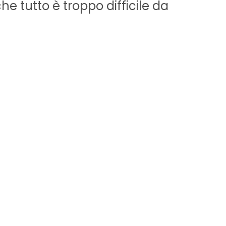
che tutto è troppo difficile da
relazi
trasfo