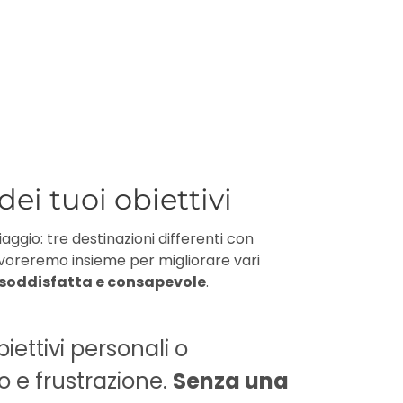
ei tuoi obiettivi
aggio: tre destinazioni differenti con
avoreremo insieme per migliorare vari
ù soddisfatta e consapevole
.
iettivi personali o
I mei s
 e frustrazione.
Senza una
Offro c