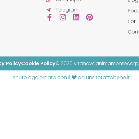
Blog
Telegram
Pod
Libri
Cont
cy Policy
Cookie Policy
© 2026 vitanovaanimamentecor
Tenuto aggiornato con il 🎔 da unsitofattobene.it