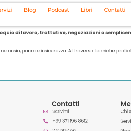
rvizi
Blog
Podcast
Libri
Contatti
lloquio di lavoro, trattative, negoziazioni o sempli
e ansia, paura e insicurezza. Attraverso tecniche pratic
Contatti
Me
Scrivimi
Chi 
+39 371 196 8612
Servi
WhatsApp