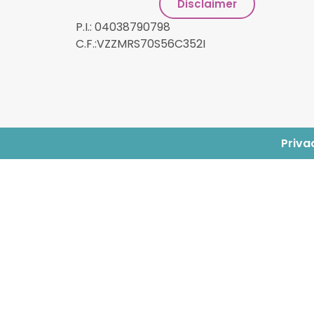
Disclaimer
P.I.: 04038790798
C.F.:VZZMRS70S56C352I
Priva