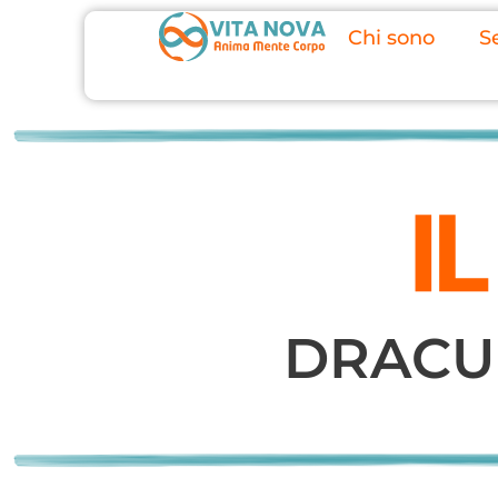
Chi sono
Se
DRACUL