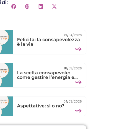
di:
01/04/2026
Felicità: la consapevolezza
è la via
⇝
18/03/2026
La scelta consapevole:
come gestire l’energia e
⇝
ritrovare la calma
04/03/2026
Aspettative: sì o no?
⇝