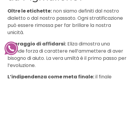
Oltre le etichette:
non siamo definiti dal nostro
dialetto o dal nostro passato. Ogni stratificazione
può essere rimossa per far brillare la nostra
unicità.
Il coraggio di affidarsi:
Eliza dimostra una
grande forza di carattere nell’ammettere di aver
bisogno di aiuto. La vera umiltà è il primo passo per
l’evoluzione.
L’indipendenza come meta finale:
il finale
originale di Shaw (diverso dalle opere derivate)
vede Eliza scegliere una strada autonoma. Ed ecco
un’altra perla che possiamo inanellare nel guidarci
in un processo di conoscenza e consapevolezza di
noi stessi: uscire dalla comfort zone serve a
diventare liberi, non a diventare la copia di qualcun
altro.