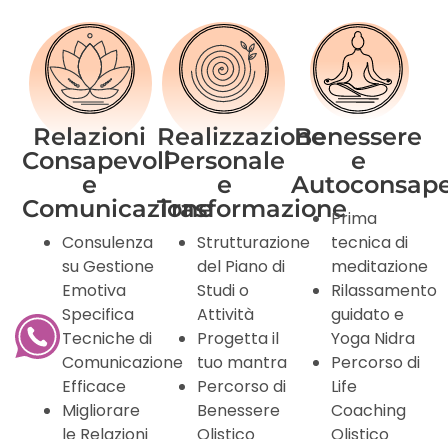
Relazioni
Realizzazione
Benessere
Consapevoli
Personale
e
e
e
Autoconsape
Comunicazione
Trasformazione
Prima
Consulenza
Strutturazione
tecnica di
su Gestione
del Piano di
meditazione
Emotiva
Studi o
Rilassamento
Specifica
Attività
guidato e
Tecniche di
Progetta il
Yoga Nidra
Comunicazione
tuo mantra
Percorso di
Efficace
Percorso di
Life
Migliorare
Benessere
Coaching
le Relazioni
Olistico
Olistico