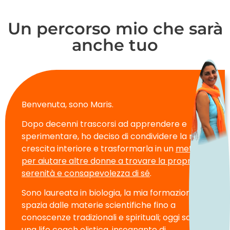
Un percorso mio che sarà
anche tuo
Benvenuta, sono Maris.
Dopo decenni trascorsi ad apprendere e
sperimentare, ho deciso di condividere la mia
crescita interiore e trasformarla in un
metodo
per aiutare altre donne a trovare la propria
serenità e consapevolezza di sé
.
Sono laureata in biologia, la mia formazione
spazia dalle materie scientifiche fino a
conoscenze tradizionali e spirituali; oggi sono
una life coach olistica, insegnante di