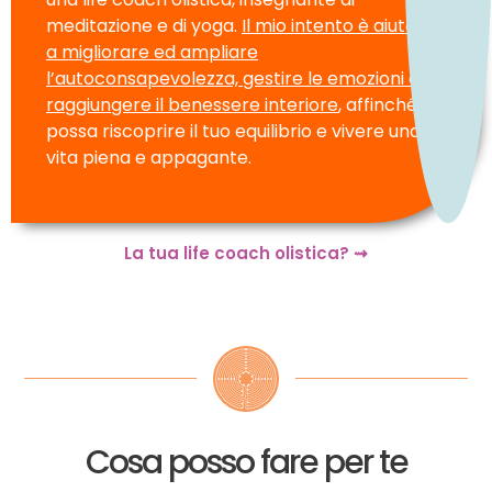
meditazione e di yoga.
Il mio intento è aiutarti
a migliorare ed ampliare
l’autoconsapevolezza, gestire le emozioni e
raggiungere il benessere interiore
, affinché tu
possa riscoprire il tuo equilibrio e vivere una
vita piena e appagante.
La tua life coach olistica? ⇝
Cosa posso fare per te