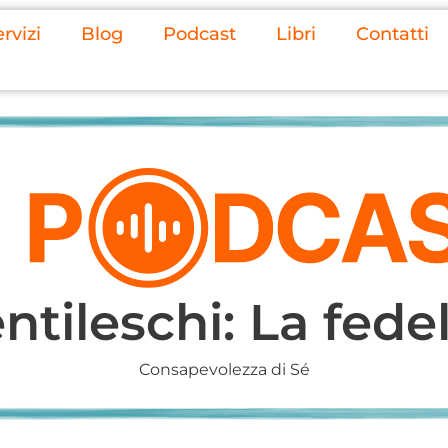
rvizi
Blog
Podcast
Libri
Contatti
tileschi: La fede
Consapevolezza di Sé