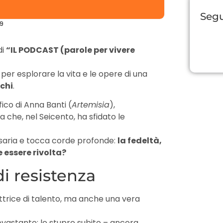
Segu
39
di
“IL PODCAST (parole per vivere
per esplorare la vita e le opere di una
chi
.
co di Anna Banti (
Artemisia
),
 che, nel Seicento, ha sfidato le
saria e tocca corde profonde:
la fedeltà,
 essere rivolta?
di resistenza
ittrice di talento, ma anche una vera
evastante: lo stupro subito – ancora