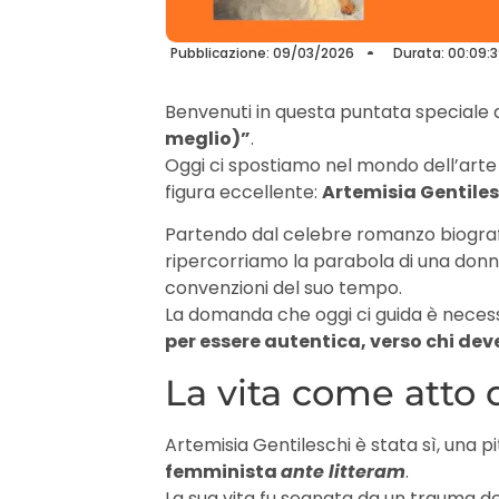
Pubblicazione: 09/03/2026
Durata: 00:09:
Benvenuti in questa puntata speciale 
meglio)”
.
Oggi ci spostiamo nel mondo dell’arte 
figura eccellente:
Artemisia Gentiles
Partendo dal celebre romanzo biografi
ripercorriamo la parabola di una donna
convenzioni del suo tempo.
La domanda che oggi ci guida è neces
per essere autentica, verso chi deve
La vita come atto 
Artemisia Gentileschi è stata sì, una p
femminista
ante litteram
.
La sua vita fu segnata da un trauma d