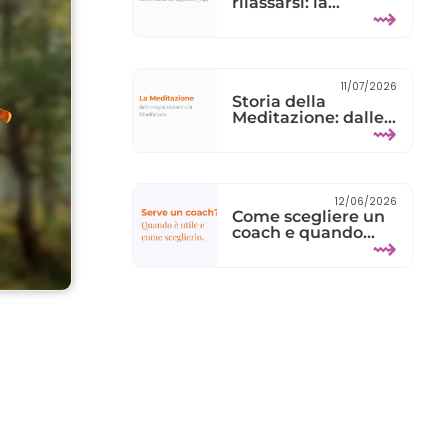
rilassarsi: la
⇝
connessione tra
Yoga nuoto
11/07/2026
Storia della
Meditazione: dalle
⇝
radici indiane alla
Mindfulness
moderna
12/06/2026
Come scegliere un
coach e quando
⇝
serve davvero?