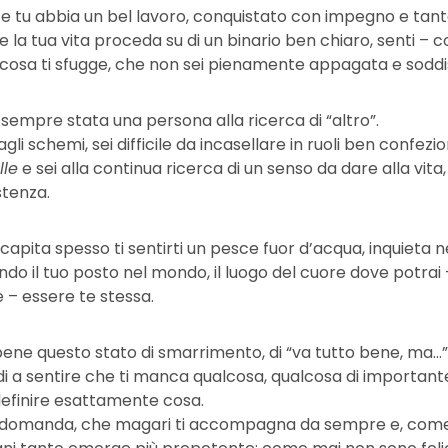
 tu abbia un bel lavoro, conquistato con impegno e tan
 e la tua vita proceda su di un binario ben chiaro, senti –
cosa ti sfugge, che non sei pienamente appagata e soddi
 sempre stata una persona alla ricerca di “altro”.
dagli schemi, sei difficile da incasellare in ruoli ben confezio
lle
e sei alla continua ricerca di un senso da dare alla vita,
stenza.
 capita spesso ti sentirti un pesce fuor d’acqua, inquieta n
ndo il tuo posto nel mondo, il luogo del cuore dove potrai 
 – essere te stessa.
ne questo stato di smarrimento, di “va tutto bene, ma…” 
di a sentire che ti manca qualcosa, qualcosa di important
efinire esattamente cosa.
a domanda, che magari ti accompagna da sempre e, com