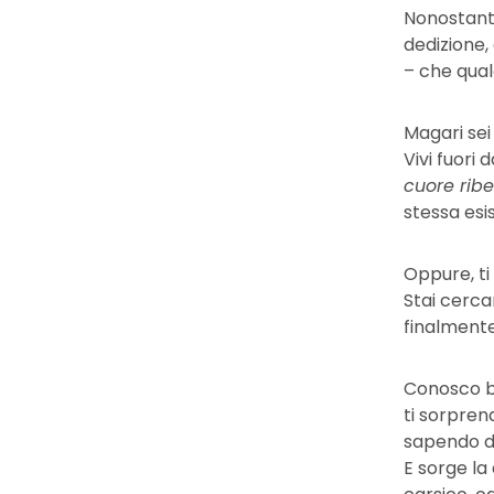
Nonostante
dedizione,
– che qual
Magari sei
Vivi fuori 
cuore ribe
stessa esi
Oppure, ti
Stai cerca
finalmente
Conosco be
ti sorpren
sapendo d
E sorge l