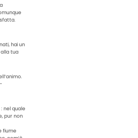
ta
 comunque
sfatta.
nati, hai un
 alla tua
ell’animo.
–
: nel quale
e, pur non
e fiume