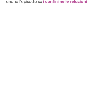
anche l’episodio su
i confini nelle relazioni
Condividi:
Seguimi sul tuo canale preferito