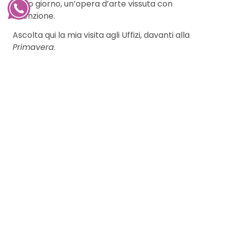
dopo giorno, un’opera d’arte vissuta con
intenzione.
Ascolta qui la mia visita agli Uffizi, davanti alla
Primavera
.
Per ascoltare tutti gli altri episodi, visita la
pagina
podcast
Condividi: