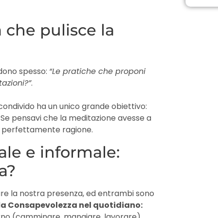
 che pulisce la
edono spesso:
“Le pratiche che proponi
azioni?”
.
condivido ha un unico grande obiettivo:
. Se pensavi che la meditazione avesse a
i perfettamente ragione.
le e informale:
a?
nare la nostra presenza, ed entrambi sono
l
a Consapevolezza nel quotidiano:
giorno (camminare, mangiare, lavorare)