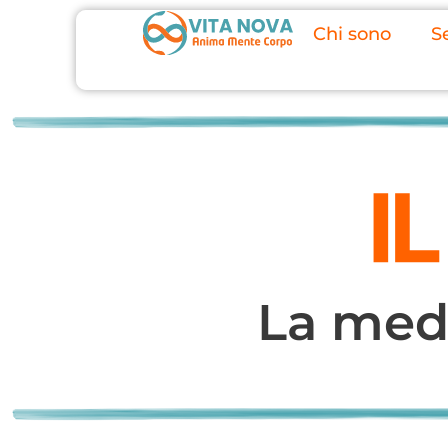
Chi sono
Se
La med