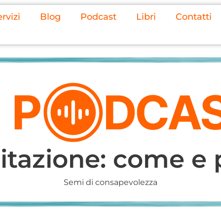
rvizi
Blog
Podcast
Libri
Contatti
itazione: come e 
Semi di consapevolezza